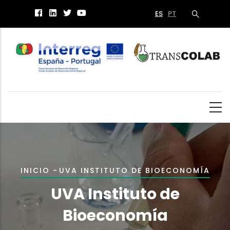
Pasar
ES
PT
al
contenido
principal
Sobrescribir
INICIO
-
UVA INSTITUTO DE BIOECONOMÍA
enlaces
UVA Instituto de
de
Bioeconomía
ayuda