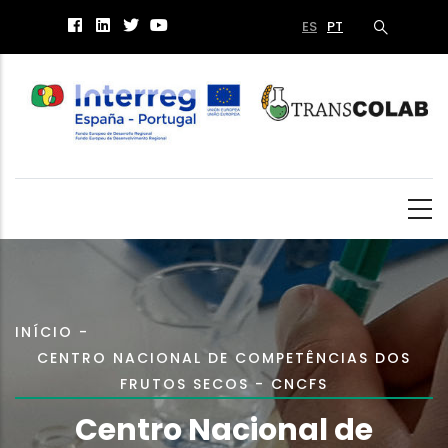
Passar
ES
PT
para
o
conteúdo
principal
Navegação
INÍCIO
-
CENTRO NACIONAL DE COMPETÊNCIAS DOS
estrutural
FRUTOS SECOS - CNCFS
Centro Nacional de