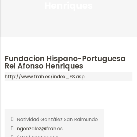
Henriques
la
navegación
Fundacion Hispano-Portuguesa
Rei Afonso Henriques
http://www.frah.es/index_ES.asp
Natividad González San Raimundo
ngonzalez@frah.es